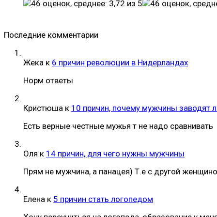
Последние комментарии
Жека
к
6 причин революции в Нидерландах
Норм ответы
Кристюша
к
10 причин, почему мужчины заводят 
Есть верные честные мужья т не надо сравнивать
Оля
к
14 причин, для чего нужны мужчины
Прям не мужчина, а панацея) Т.е с другой женщин
Елена
к
5 причин стать логопедом
Хочу переучиться на логопеда, образование у мен