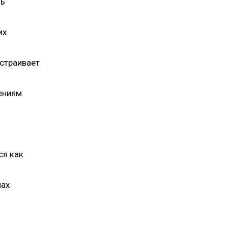
ль
их
страивает
ениям
ся как
мах