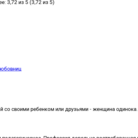
(3,72 из 5)
любовниц
ой со своими ребенком или друзьями - женщина одинока. 
я педагогическое. Профессия довольно востребованная к