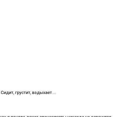
Сидит, грустит, вздыхает.…
ак я поняла, такие специалисты никогда не останутся