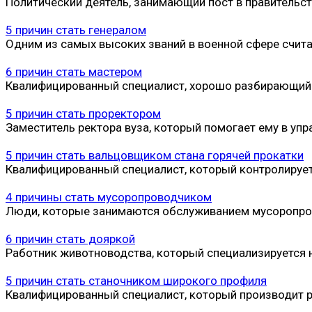
Политический деятель, занимающий пост в правительст
5 причин стать генералом
Одним из самых высоких званий в военной сфере счита
6 причин стать мастером
Квалифицированный специалист, хорошо разбирающийся
5 причин стать проректором
Заместитель ректора вуза, который помогает ему в у
5 причин стать вальцовщиком стана горячей прокатки
Квалифицированный специалист, который контролирует
4 причины стать мусоропроводчиком
Люди, которые занимаются обслуживанием мусоропро
6 причин стать дояркой
Работник животноводства, который специализируется 
5 причин стать станочником широкого профиля
Квалифицированный специалист, который производит р