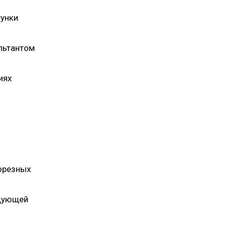
сунки
льтантом
иях
орезных
едующей