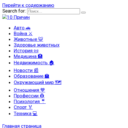
Перейти к содержанию
Search for:
Авто 🚗
Война ⚔
Животные 🐯
Здоровье животных
История 📜
Медицина 🏥
Недвижимость 🏠
Новости 📰
Образование 🏫
Окружающий мир 🗺
Отношения 💙
Профессии 👷
Психология 🤵
Спорт 🏅
Техника 💻
Главная страница