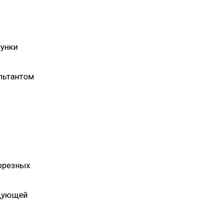
сунки
льтантом
орезных
едующей