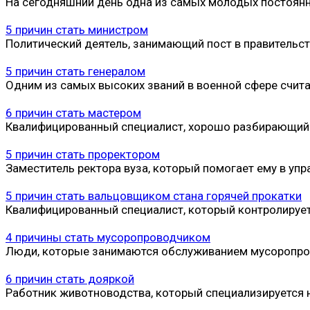
На сегодняшний день одна из самых молодых постоян
5 причин стать министром
Политический деятель, занимающий пост в правительст
5 причин стать генералом
Одним из самых высоких званий в военной сфере счита
6 причин стать мастером
Квалифицированный специалист, хорошо разбирающийся
5 причин стать проректором
Заместитель ректора вуза, который помогает ему в у
5 причин стать вальцовщиком стана горячей прокатки
Квалифицированный специалист, который контролирует
4 причины стать мусоропроводчиком
Люди, которые занимаются обслуживанием мусоропро
6 причин стать дояркой
Работник животноводства, который специализируется 