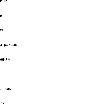
мире
ль
их
страивает
ениям
ся как
мах