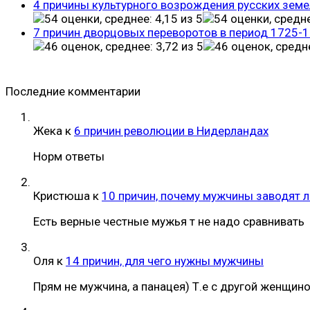
4 причины культурного возрождения русских земе
7 причин дворцовых переворотов в период 1725-
Последние комментарии
Жека
к
6 причин революции в Нидерландах
Норм ответы
Кристюша
к
10 причин, почему мужчины заводят 
Есть верные честные мужья т не надо сравнивать
Оля
к
14 причин, для чего нужны мужчины
Прям не мужчина, а панацея) Т.е с другой женщин