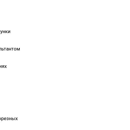
сунки
льтантом
иях
орезных