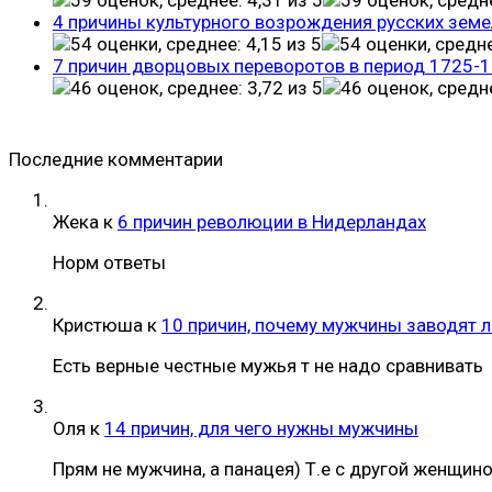
4 причины культурного возрождения русских земе
7 причин дворцовых переворотов в период 1725-
Последние комментарии
Жека
к
6 причин революции в Нидерландах
Норм ответы
Кристюша
к
10 причин, почему мужчины заводят 
Есть верные честные мужья т не надо сравнивать
Оля
к
14 причин, для чего нужны мужчины
Прям не мужчина, а панацея) Т.е с другой женщин