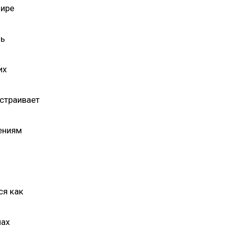
мире
ль
их
страивает
ениям
ся как
мах