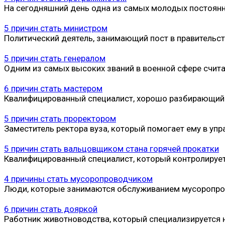
На сегодняшний день одна из самых молодых постоян
5 причин стать министром
Политический деятель, занимающий пост в правительст
5 причин стать генералом
Одним из самых высоких званий в военной сфере счита
6 причин стать мастером
Квалифицированный специалист, хорошо разбирающийся
5 причин стать проректором
Заместитель ректора вуза, который помогает ему в у
5 причин стать вальцовщиком стана горячей прокатки
Квалифицированный специалист, который контролирует
4 причины стать мусоропроводчиком
Люди, которые занимаются обслуживанием мусоропро
6 причин стать дояркой
Работник животноводства, который специализируется 