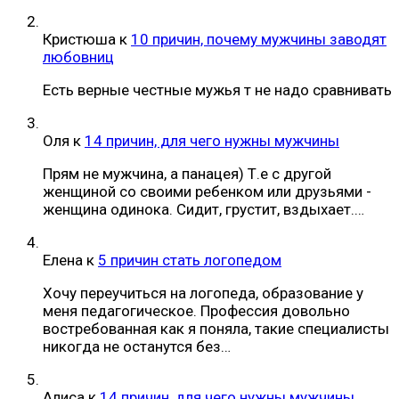
Кристюша
к
10 причин, почему мужчины заводят
любовниц
Есть верные честные мужья т не надо сравнивать
Оля
к
14 причин, для чего нужны мужчины
Прям не мужчина, а панацея) Т.е с другой
женщиной со своими ребенком или друзьями -
женщина одинока. Сидит, грустит, вздыхает.…
Елена
к
5 причин стать логопедом
Хочу переучиться на логопеда, образование у
меня педагогическое. Профессия довольно
востребованная как я поняла, такие специалисты
никогда не останутся без…
Алиса
к
14 причин, для чего нужны мужчины