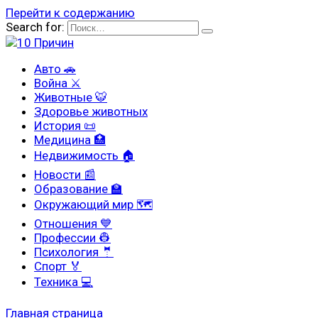
Перейти к содержанию
Search for:
Авто 🚗
Война ⚔
Животные 🐯
Здоровье животных
История 📜
Медицина 🏥
Недвижимость 🏠
Новости 📰
Образование 🏫
Окружающий мир 🗺
Отношения 💙
Профессии 👷
Психология 🤵
Спорт 🏅
Техника 💻
Главная страница