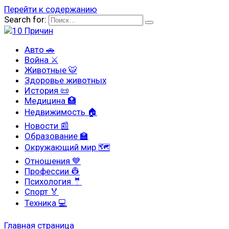
Перейти к содержанию
Search for:
Авто 🚗
Война ⚔
Животные 🐯
Здоровье животных
История 📜
Медицина 🏥
Недвижимость 🏠
Новости 📰
Образование 🏫
Окружающий мир 🗺
Отношения 💙
Профессии 👷
Психология 🤵
Спорт 🏅
Техника 💻
Главная страница