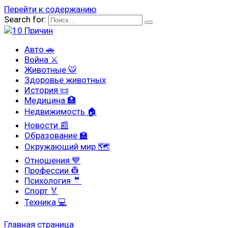
Перейти к содержанию
Search for:
Авто 🚗
Война ⚔
Животные 🐯
Здоровье животных
История 📜
Медицина 🏥
Недвижимость 🏠
Новости 📰
Образование 🏫
Окружающий мир 🗺
Отношения 💙
Профессии 👷
Психология 🤵
Спорт 🏅
Техника 💻
Главная страница