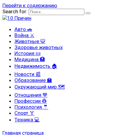
Перейти к содержанию
Search for:
Авто 🚗
Война ⚔
Животные 🐯
Здоровье животных
История 📜
Медицина 🏥
Недвижимость 🏠
Новости 📰
Образование 🏫
Окружающий мир 🗺
Отношения 💙
Профессии 👷
Психология 🤵
Спорт 🏅
Техника 💻
Главная страница