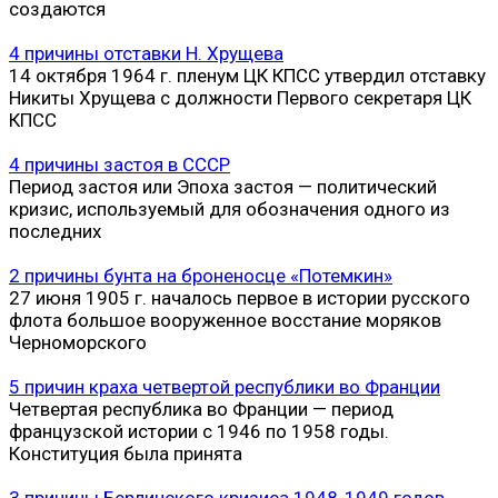
создаются
4 причины отставки Н. Хрущева
14 октября 1964 г. пленум ЦК КПСС утвердил отставку
Никиты Хрущева с должности Первого секретаря ЦК
КПСС
4 причины застоя в СССР
Период застоя или Эпоха застоя — политический
кризис, используемый для обозначения одного из
последних
2 причины бунта на броненосце «Потемкин»
27 июня 1905 г. началось первое в истории русского
флота большое вооруженное восстание моряков
Черноморского
5 причин краха четвертой республики во Франции
Четвертая республика во Франции — период
французской истории с 1946 по 1958 годы.
Конституция была принята
3 причины Берлинского кризиса 1948-1949 годов