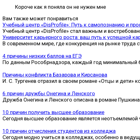
Короче как я поняла он не нужен мне
Вам также может понравиться
Учебный центр «DisProfile»: Путь к самопознанию и п
Учебный центр «DisProfile» стал важным и востребов
Университет карьерного роста: ваш путь к успешной ка
В современном мире, где конкуренция на рынке труда 
4 причины низких баллов на ЕГЭ
По данным Рособрнадзора, каждый год минимальный ба
Причины конфликта Базарова и Кирсанова
И. С. Тургенев отразил в своем романе «Отцы и дети»
6 причин дружбы Онегина и Ленского
Дружба Онегина и Ленского описана в романе Пушкина 
10 причин получить высшее образование
Сегодня высшее образование является неотъемлемой 
10 причин отчисления студентов из колледжа
Сегодня модно учиться в колледжах, особенно в веду