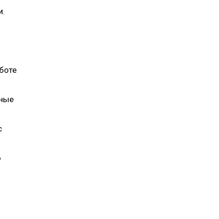
и.
боте
чные
с
о