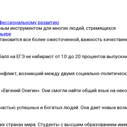
рофессиональному развитию
анным инструментом для многих людей, стремящихся
рьере
становится все более ожесточенной, важность качествен
лл на ЕГЭ не набирают от 10 до 20 процентов выпускн
 конфликт, возникший между двумя социально-политичес
«Евгений Онегин». Они смогли найти общий язык на нек
частью успешных и богатых людей. Она дает новые во
щих странах мира. Студенты с высшим образованием им