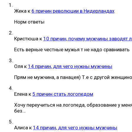
Жека
к
6 причин революции в Нидерландах
Норм ответы
Кристюша
к
10 причин, почему мужчины заводят 
Есть верные честные мужья т не надо сравнивать
Оля
к
14 причин, для чего нужны мужчины
Прям не мужчина, а панацея) Т.е с другой женщин
Елена
к
5 причин стать логопедом
Хочу переучиться на логопеда, образование у мен
без…
Алиса
к
14 причин, для чего нужны мужчины