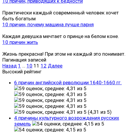
10 причин, приводящих к бедности
Практически каждый современный человек хочет
быть богатым
10 причин, почему машина лучше парня
Каждая девушка мечтает о принце на белом коне.
10 причин жить
Жизнь прекрасна! При этом не каждый это понимает.
Пагинация записей
Назад
1
…
10
11
12
Далее
Высокий рейтинг
6 причин английской революции 1640-1660 гг.
(4,31 из 5)
4 причины культурного возрождения русских
земель