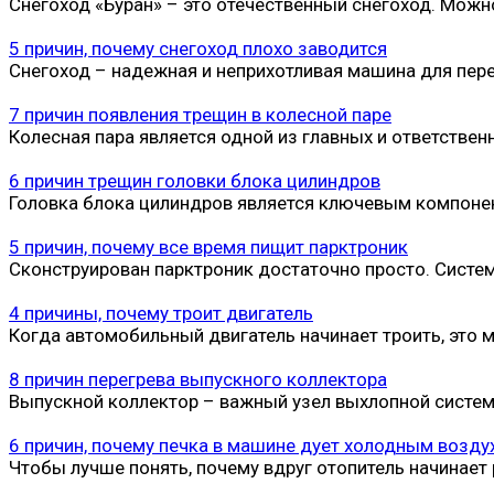
Снегоход «Буран» – это отечественный снегоход. Можно
5 причин, почему снегоход плохо заводится
Снегоход – надежная и неприхотливая машина для пере
7 причин появления трещин в колесной паре
Колесная пара является одной из главных и ответстве
6 причин трещин головки блока цилиндров
Головка блока цилиндров является ключевым компонент
5 причин, почему все время пищит парктроник
Сконструирован парктроник достаточно просто. Систем
4 причины, почему троит двигатель
Когда автомобильный двигатель начинает троить, это 
8 причин перегрева выпускного коллектора
Выпускной коллектор – важный узел выхлопной систе
6 причин, почему печка в машине дует холодным возд
Чтобы лучше понять, почему вдруг отопитель начинает 