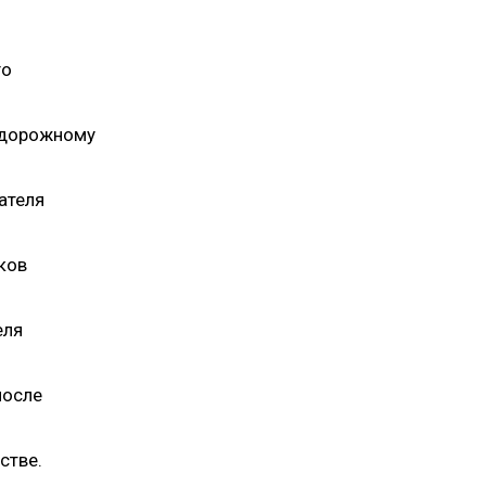
го
нодорожному
ателя
ков
еля
после
стве.