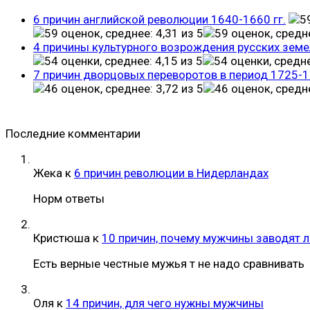
6 причин английской революции 1640-1660 гг.
4 причины культурного возрождения русских земе
7 причин дворцовых переворотов в период 1725-
Последние комментарии
Жека
к
6 причин революции в Нидерландах
Норм ответы
Кристюша
к
10 причин, почему мужчины заводят 
Есть верные честные мужья т не надо сравнивать
Оля
к
14 причин, для чего нужны мужчины