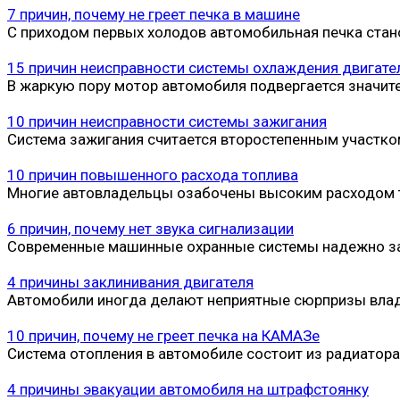
7 причин, почему не греет печка в машине
С приходом первых холодов автомобильная печка ста
15 причин неисправности системы охлаждения двигате
В жаркую пору мотор автомобиля подвергается значит
10 причин неисправности системы зажигания
Система зажигания считается второстепенным участком
10 причин повышенного расхода топлива
Многие автовладельцы озабочены высоким расходом то
6 причин, почему нет звука сигнализации
Современные машинные охранные системы надежно защ
4 причины заклинивания двигателя
Автомобили иногда делают неприятные сюрпризы владе
10 причин, почему не греет печка на КАМАЗе
Система отопления в автомобиле состоит из радиатора,
4 причины эвакуации автомобиля на штрафстоянку